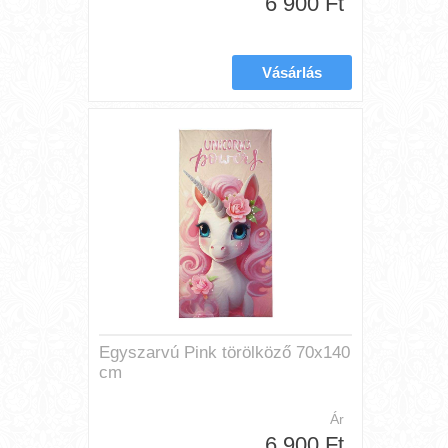
6 900 Ft
Egyszarvú Pink törölköző 70x140
cm
Ár
6 900 Ft