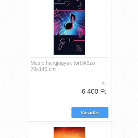
Music hangjegyek törölköző
70x140 cm
Ár
6 400 Ft