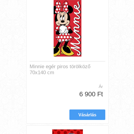
Minnie egér piros törölköző
70x140 cm
Ár
6 900 Ft