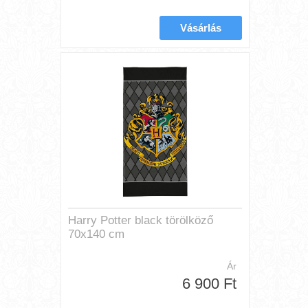
Harry Potter black törölköző
70x140 cm
Ár
6 900 Ft